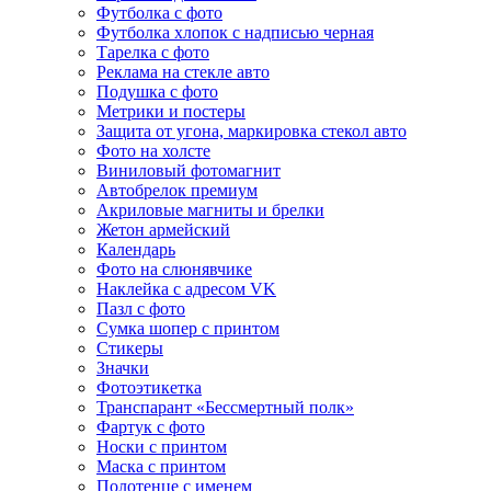
Футболка с фото
Футболка хлопок с надписью черная
Тарелка с фото
Реклама на стекле авто
Подушка с фото
Метрики и постеры
Защита от угона, маркировка стекол авто
Фото на холсте
Виниловый фотомагнит
Автобрелок премиум
Акриловые магниты и брелки
Жетон армейский
Календарь
Фото на слюнявчике
Наклейка с адресом VK
Пазл с фото
Сумка шопер с принтом
Стикеры
Значки
Фотоэтикетка
Транспарант «Бессмертный полк»
Фартук с фото
Носки с принтом
Маска с принтом
Полотенце с именем