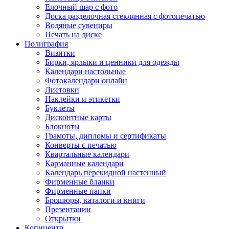
Елочный шар с фото
Доска разделочная стеклянная с фотопечатью
Водяные сувениры
Печать на диске
Полиграфия
Визитки
Бирки, ярлыки и ценники для одежды
Календари настольные
Фотокалендари онлайн
Листовки
Наклейки и этикетки
Буклеты
Дисконтные карты
Блокноты
Грамоты, дипломы и сертификаты
Конверты с печатью
Квартальные календари
Карманные календари
Календарь перекидной настенный
Фирменные бланки
Фирменные папки
Брошюры, каталоги и книги
Презентации
Открытки
Копицентр