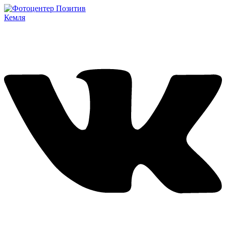
Кемля