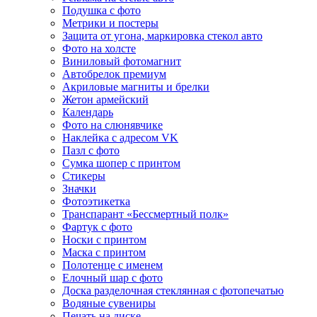
Подушка с фото
Метрики и постеры
Защита от угона, маркировка стекол авто
Фото на холсте
Виниловый фотомагнит
Автобрелок премиум
Акриловые магниты и брелки
Жетон армейский
Календарь
Фото на слюнявчике
Наклейка с адресом VK
Пазл с фото
Сумка шопер с принтом
Стикеры
Значки
Фотоэтикетка
Транспарант «Бессмертный полк»
Фартук с фото
Носки с принтом
Маска с принтом
Полотенце с именем
Елочный шар с фото
Доска разделочная стеклянная с фотопечатью
Водяные сувениры
Печать на диске