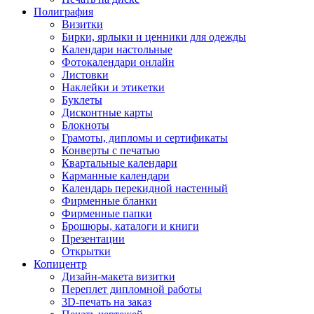
Полиграфия
Визитки
Бирки, ярлыки и ценники для одежды
Календари настольные
Фотокалендари онлайн
Листовки
Наклейки и этикетки
Буклеты
Дисконтные карты
Блокноты
Грамоты, дипломы и сертификаты
Конверты с печатью
Квартальные календари
Карманные календари
Календарь перекидной настенный
Фирменные бланки
Фирменные папки
Брошюры, каталоги и книги
Презентации
Открытки
Копицентр
Дизайн-макета визитки
Переплет дипломной работы
3D-печать на заказ