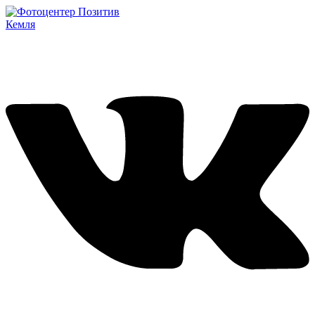
Кемля