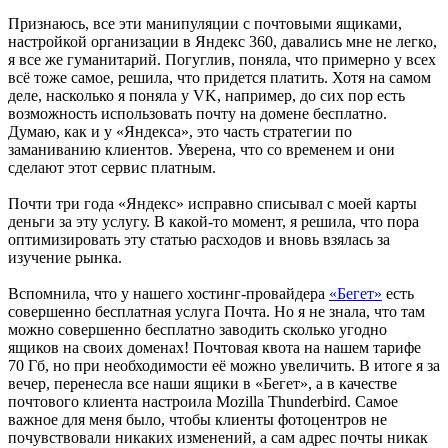
Признаюсь, все эти манипуляции с почтовыми ящиками,
настройкой организации в Яндекс 360, давались мне не легко,
я все же гуманитарий. Погуглив, поняла, что примерно у всех
всё тоже самое, решила, что придется платить. Хотя на самом
деле, насколько я поняла у VK, например, до сих пор есть
возможность использовать почту на домене бесплатно.
Думаю, как и у «Яндекса», это часть стратегии по
заманиванию клиентов. Уверена, что со временем и они
сделают этот сервис платным.
Почти три года «Яндекс» исправно списывал с моей карты
деньги за эту услугу. В какой-то момент, я решила, что пора
оптимизировать эту статью расходов и вновь взялась за
изучение рынка.
Вспомнила, что у нашего хостинг-провайдера
«Бегет»
есть
совершенно бесплатная услуга Почта. Но я не знала, что там
можно совершенно бесплатно заводить сколько угодно
ящиков на своих доменах! Почтовая квота на нашем тарифе
70 Гб, но при необходимости её можно увеличить. В итоге я за
вечер, перенесла все наши ящики в «Бегет», а в качестве
почтового клиента настроила Mozilla Thunderbird. Самое
важное для меня было, чтобы клиенты фотоцентров не
почувствовали никаких изменений, а сам адрес почты никак