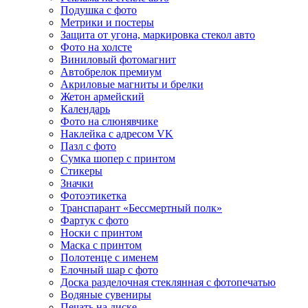
Подушка с фото
Метрики и постеры
Защита от угона, маркировка стекол авто
Фото на холсте
Виниловый фотомагнит
Автобрелок премиум
Акриловые магниты и брелки
Жетон армейский
Календарь
Фото на слюнявчике
Наклейка с адресом VK
Пазл с фото
Сумка шопер с принтом
Стикеры
Значки
Фотоэтикетка
Транспарант «Бессмертный полк»
Фартук с фото
Носки с принтом
Маска с принтом
Полотенце с именем
Елочный шар с фото
Доска разделочная стеклянная с фотопечатью
Водяные сувениры
Печать на диске