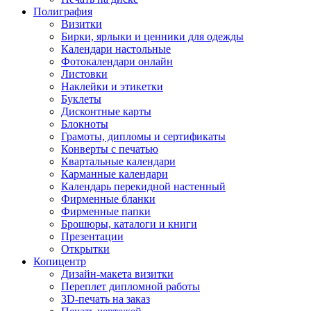
Полиграфия
Визитки
Бирки, ярлыки и ценники для одежды
Календари настольные
Фотокалендари онлайн
Листовки
Наклейки и этикетки
Буклеты
Дисконтные карты
Блокноты
Грамоты, дипломы и сертификаты
Конверты с печатью
Квартальные календари
Карманные календари
Календарь перекидной настенный
Фирменные бланки
Фирменные папки
Брошюры, каталоги и книги
Презентации
Открытки
Копицентр
Дизайн-макета визитки
Переплет дипломной работы
3D-печать на заказ