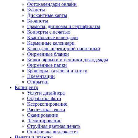
Фотокалендари онлайн
Буклеты
Дисконтные карты
Блокноты
Грамоты, дипломы и сертификаты
Конверты с печатью
Квартальные календари
Карманные календари
Календарь перекидной настенный
Фирменные бланки
Бирки, ярлыки и ценники для одежды
Фирменные папки
Брошюры, каталоги и книги
Презентации
Открытки
Копицентр
Услуги дизайнера
Обработка фото
Ксерокопирование
Распечатка текста
Сканирование
Ламинирование
Струйная цветная печать
Оцифровка видеокассет
Печати и штампы