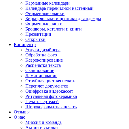
Карманные календари
Календарь перекидной настенный
Фирменные бланки
Бирки, ярлыки и ценники для одежды
Фирменные папки
Брошюры, каталоги и книги
Презентации
Открытки
Копицентр
Услуги дизайнера
Обработка фото
Ксерокопирование
Распечатка текста
Сканирование
Ламинирование
Струйная цветная печать
Переплет документов
Оцифровка видеокассет
Ритуальная фотокерамика
Печать чертежей
Широкоформатная печать
Отзывы
О нас
Миссия и команда
Акции и скидки