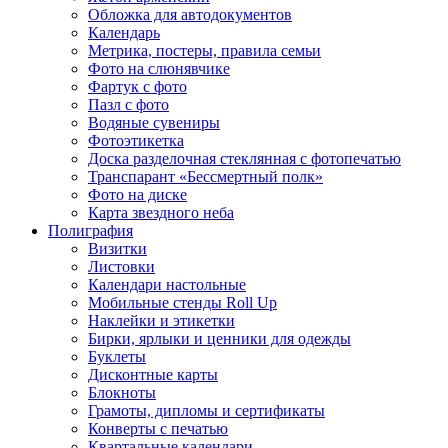
Обложка для автодокументов
Календарь
Метрика, постеры, правила семьи
Фото на слюнявчике
Фартук с фото
Пазл с фото
Водяные сувениры
Фотоэтикетка
Доска разделочная стеклянная с фотопечатью
Транспарант «Бессмертный полк»
Фото на диске
Карта звездного неба
Полиграфия
Визитки
Листовки
Календари настольные
Мобильные стенды Roll Up
Наклейки и этикетки
Бирки, ярлыки и ценники для одежды
Буклеты
Дисконтные карты
Блокноты
Грамоты, дипломы и сертификаты
Конверты с печатью
Квартальные календари