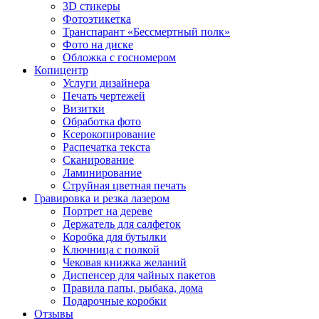
3D стикеры
Фотоэтикетка
Транспарант «Бессмертный полк»
Фото на диске
Обложка с госномером
Копицентр
Услуги дизайнера
Печать чертежей
Визитки
Обработка фото
Ксерокопирование
Распечатка текста
Сканирование
Ламинирование
Струйная цветная печать
Гравировка и резка лазером
Портрет на дереве
Держатель для салфеток
Коробка для бутылки
Ключница с полкой
Чековая книжка желаний
Диспенсер для чайных пакетов
Правила папы, рыбака, дома
Подарочные коробки
Отзывы