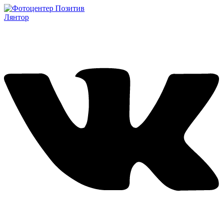
Лянтор